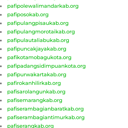
pafipolewalimandarkab.org
pafiposokab.org
pafipulangpisaukab.org
pafipulangmorotaikab.org
pafipulautaliabukab.org
pafipuncakjayakab.org
pafikotamobagukota.org
pafipadangsidimpuankota.org
pafipurwakartakab.org
pafirokanhilirkab.org
pafisarolangunkab.org
pafisemarangkab.org
pafiserambagianbaratkab.org
pafiserambagiantimurkab.org
pafiserangkab.org