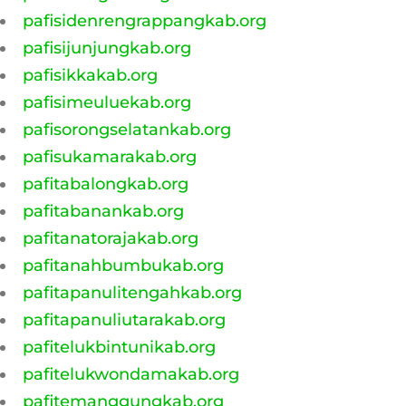
pafisidenrengrappangkab.org
pafisijunjungkab.org
pafisikkakab.org
pafisimeuluekab.org
pafisorongselatankab.org
pafisukamarakab.org
pafitabalongkab.org
pafitabanankab.org
pafitanatorajakab.org
pafitanahbumbukab.org
pafitapanulitengahkab.org
pafitapanuliutarakab.org
pafitelukbintunikab.org
pafitelukwondamakab.org
pafitemanggungkab.org