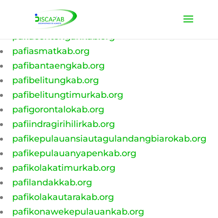
pafiacehbaratkab.org
pafiacehbesarkab.org
pafiacehtengahkab.org
pafiasmatkab.org
pafibantaengkab.org
pafibelitungkab.org
pafibelitungtimurkab.org
pafigorontalokab.org
pafiindragirihilirkab.org
pafikepulauansiautagulandangbiarokab.org
pafikepulauanyapenkab.org
pafikolakatimurkab.org
pafilandakkab.org
pafikolakautarakab.org
pafikonawekepulauankab.org