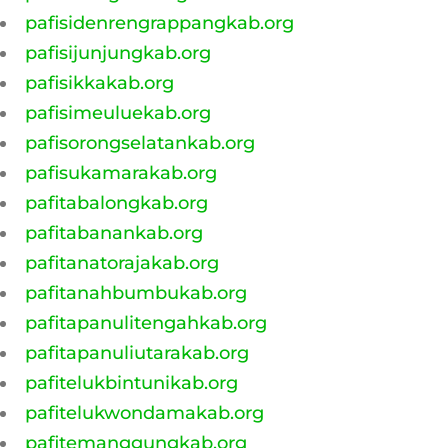
pafisidenrengrappangkab.org
pafisijunjungkab.org
pafisikkakab.org
pafisimeuluekab.org
pafisorongselatankab.org
pafisukamarakab.org
pafitabalongkab.org
pafitabanankab.org
pafitanatorajakab.org
pafitanahbumbukab.org
pafitapanulitengahkab.org
pafitapanuliutarakab.org
pafitelukbintunikab.org
pafitelukwondamakab.org
pafitemanggungkab.org