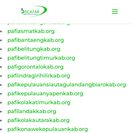
pafiacehbaratkab.org
pafiacehbesarkab.org
pafiacehtengahkab.org
pafiasmatkab.org
pafibantaengkab.org
pafibelitungkab.org
pafibelitungtimurkab.org
pafigorontalokab.org
pafiindragirihilirkab.org
pafikepulauansiautagulandangbiarokab.org
pafikepulauanyapenkab.org
pafikolakatimurkab.org
pafilandakkab.org
pafikolakautarakab.org
pafikonawekepulauankab.org