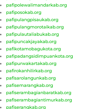
pafipolewalimandarkab.org
pafiposokab.org
pafipulangpisaukab.org
pafipulangmorotaikab.org
pafipulautaliabukab.org
pafipuncakjayakab.org
pafikotamobagukota.org
pafipadangsidimpuankota.org
pafipurwakartakab.org
pafirokanhilirkab.org
pafisarolangunkab.org
pafisemarangkab.org
pafiserambagianbaratkab.org
pafiserambagiantimurkab.org
pafiserangkab.org