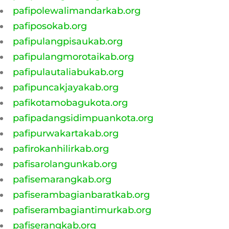
pafipolewalimandarkab.org
pafiposokab.org
pafipulangpisaukab.org
pafipulangmorotaikab.org
pafipulautaliabukab.org
pafipuncakjayakab.org
pafikotamobagukota.org
pafipadangsidimpuankota.org
pafipurwakartakab.org
pafirokanhilirkab.org
pafisarolangunkab.org
pafisemarangkab.org
pafiserambagianbaratkab.org
pafiserambagiantimurkab.org
pafiserangkab.org