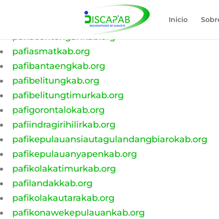
pafiacehbaratkab.org
Inicio
Sobr
pafiacehbesarkab.org
pafiacehtengahkab.org
pafiasmatkab.org
pafibantaengkab.org
pafibelitungkab.org
pafibelitungtimurkab.org
pafigorontalokab.org
pafiindragirihilirkab.org
pafikepulauansiautagulandangbiarokab.org
pafikepulauanyapenkab.org
pafikolakatimurkab.org
pafilandakkab.org
pafikolakautarakab.org
pafikonawekepulauankab.org