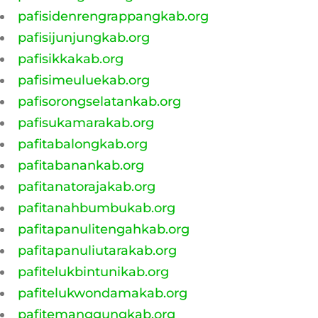
pafisidenrengrappangkab.org
pafisijunjungkab.org
pafisikkakab.org
pafisimeuluekab.org
pafisorongselatankab.org
pafisukamarakab.org
pafitabalongkab.org
pafitabanankab.org
pafitanatorajakab.org
pafitanahbumbukab.org
pafitapanulitengahkab.org
pafitapanuliutarakab.org
pafitelukbintunikab.org
pafitelukwondamakab.org
pafitemanggungkab.org